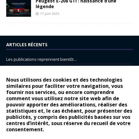
Peugeot E-208 GTi : naissance d’une
légende
17 juin 2025
ARTICLES RÉCENTS
Les publications reprennent bientôt…
DS N°8 : Oui, les français vont parfois trop loin.
14 juillet : nouveau film de marque pour Citroën
Nous utilisons des cookies et des technologies
similaires pour faciliter votre navigation, vous
Renault Espace : voyage, voyage…
fournir nos services, ou encore comprendre
Peugeot E-208 GTi : naissance d’une légende
comment vous utilisez notre site web afin de
pouvoir apporter des améliorations, réaliser des
statistiques et, le cas échéant, pour présenter des
COMMENTAIRES RÉCENTS
publicités, y compris des publicités basées sur vos
centres d’intérêt, sous réserve du recueil de votre
Bernard Dardart
dans
Dacia Sandero : pour les gens vrais
consentement.
Gilly
dans
Citroën ë-C3 : la révolution a commencé