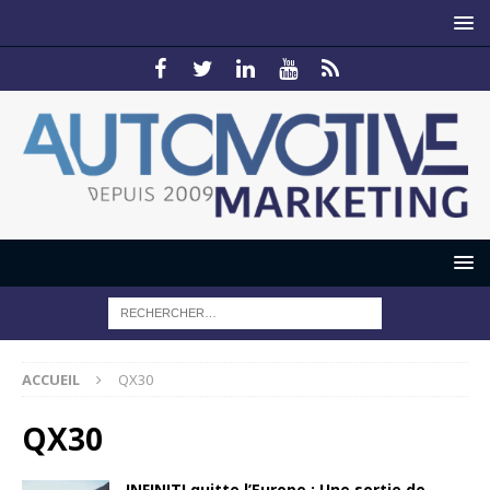
ACCUEIL
QX30
QX30
INFINITI quitte l’Europe : Une sortie de