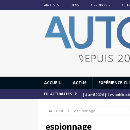
ARCHIVES
LIENS
A PROPOS
ALLE
ACCUEIL
ACTUS
EXPÉRIENCE CL
[ 4 avril 2026 ]
Les publicat
FIL ACTUALITÉS
[ 13 septembre 2025 ]
DS N°
ACCUEIL
espionnage
[ 12 juillet 2025 ]
14 juillet
[ 6 juillet 2025 ]
Renault Esp
espionnage