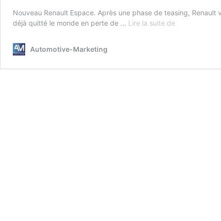
Nouveau Renault Espace. Après une phase de teasing, Renault vi
Nouveau
déjà quitté le monde en perte de …
Lire la suite de
Renault
Espace
Automotive-Marketing
:
ne
l’appelez
pas
Grand
Austral