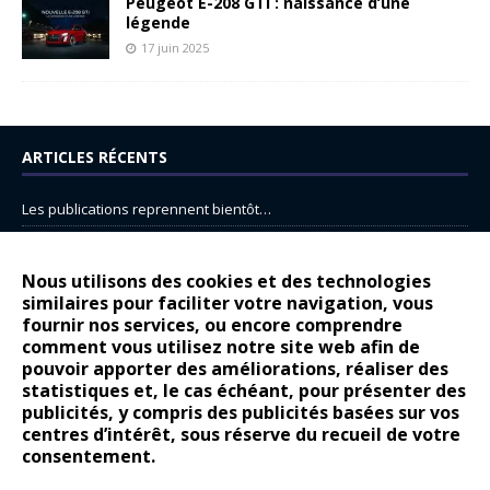
Peugeot E-208 GTi : naissance d’une
légende
17 juin 2025
ARTICLES RÉCENTS
Les publications reprennent bientôt…
DS N°8 : Oui, les français vont parfois trop loin.
14 juillet : nouveau film de marque pour Citroën
Nous utilisons des cookies et des technologies
similaires pour faciliter votre navigation, vous
Renault Espace : voyage, voyage…
fournir nos services, ou encore comprendre
Peugeot E-208 GTi : naissance d’une légende
comment vous utilisez notre site web afin de
pouvoir apporter des améliorations, réaliser des
statistiques et, le cas échéant, pour présenter des
COMMENTAIRES RÉCENTS
publicités, y compris des publicités basées sur vos
centres d’intérêt, sous réserve du recueil de votre
Bernard Dardart
dans
Dacia Sandero : pour les gens vrais
consentement.
Gilly
dans
Citroën ë-C3 : la révolution a commencé