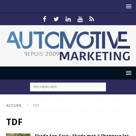
ACCUEIL
TDF
TDF
Skoda Fan Tour : Skoda met à l’honneur les