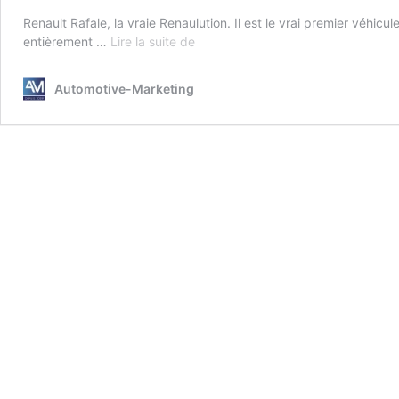
Renault Rafale, la vraie Renaulution. Il est le vrai premier véhi
Renault
entièrement …
Lire la suite de
Rafale
:
Automotive-Marketing
la
vraie
Renaulution