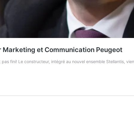
ur Marketing et Communication Peugeot
pas fini! Le constructeur, intégré au nouvel ensemble Stellantis, vie