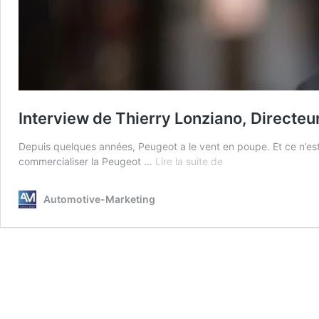
Interview de Thierry Lonziano, Directe
Depuis quelques années, Peugeot a le vent en poupe. Et ce n’est 
Interview
commercialiser la Peugeot …
Lire la suite de
de
Thierry
Automotive-Marketing
Lonziano,
Directeur
Marketing
et
Communication
Peugeot