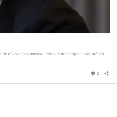
nt de dévoiler son nouveau territoire de marque et s’apprête à
Commenta
0