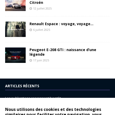
Citroën
12 juillet 2025
Renault Espace : voyage, voyage…
6 juillet 2025
Peugeot E-208 GTi : naissance d’une
légende
17 juin 2025
ARTICLES RÉCENTS
Les publications reprennent bientôt…
DS N°8 : Oui, les français vont parfois trop loin.
Nous utilisons des cookies et des technologies
similaires pour faciliter votre navigation, vous
14 juillet : nouveau film de marque pour Citroën